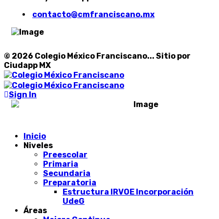
contacto@cmfranciscano.mx
© 2026 Colegio México Franciscano... Sitio por
Ciudapp MX
Sign In
Inicio
Niveles
Preescolar
Primaria
Secundaria
Preparatoria
Estructura IRVOE Incorporación
UdeG
Áreas