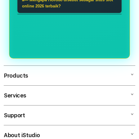
sering dikaitkan dengan peluang
mobile banking yang mendukung
mendapatkan jackpot (JP) nyata saat
online 2026 terbaik?
kemenangan yang lebih optimal,
QRIS.
bermain di HOKI88. Namun, penting
meskipun hasil permainan tetap
HOKI88 disebut sebagai salah satu
dipahami bahwa kemenangan dalam
bersifat acak dan bergantung pada
situs slot online 2026 terbaik karena
permainan slot tetap dipengaruhi
sistem permainan.
kombinasi kemudahan transaksi
oleh faktor keberuntungan dan
(seperti QRIS), pilihan permainan
sistem RNG (Random Number
yang beragam, serta reputasi yang
Generator).
berkembang di kalangan pemain slot
Indonesia.
Products
Services
HOKI88
SLOT
Support
AppleCare+
HOKI88
Corporate
SLOT GACOR
About iStudio
My Account