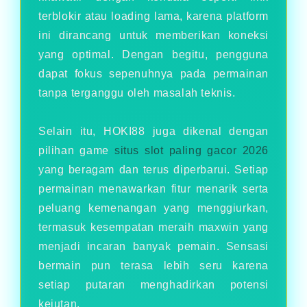
terblokir atau loading lama, karena platform
ini dirancang untuk memberikan koneksi
yang optimal. Dengan begitu, pengguna
dapat fokus sepenuhnya pada permainan
tanpa terganggu oleh masalah teknis.
Selain itu, HOKI88 juga dikenal dengan
pilihan game
situs slot paling gacor 2026
yang beragam dan terus diperbarui. Setiap
permainan menawarkan fitur menarik serta
peluang kemenangan yang menggiurkan,
termasuk kesempatan meraih maxwin yang
menjadi incaran banyak pemain. Sensasi
bermain pun terasa lebih seru karena
setiap putaran menghadirkan potensi
kejutan.