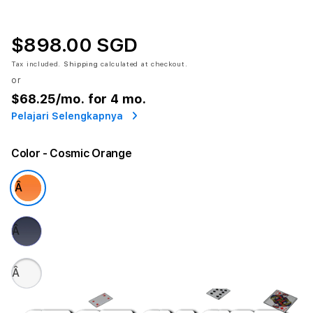
$898.00 SGD
Tax included.
Shipping
calculated at checkout.
or
$68.25
/mo. for 4 mo.
Pelajari Selengkapnya
Color
- Cosmic Orange
Â
Â
Â